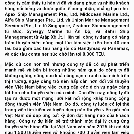
công ty cảm thấy tự hào vì đã và đang phục vụ nhiều khách
hàng nổi tiếng và được quốc tế công nhận, chẳng hạn như:
Apex Ship Management Pte., Ltd, Midocean Marine Ltd.,
Alfa Ship Manager Pte., Ltd. và Union Marine Management
Services Pte., Ltd từ Singapore, Zeaborn Shipmanagement
từ Đức, Synergy Marine từ Ấn Độ, và Bahri Ship
Management từ Arập Xê Út. Hiện tại, công ty đang có hàng
trăm thuyền viên cùng một lúc làm việc trên hơn 40 con
tàu bao gồm các tàu hàng rời cỡ Handymax và Panamax,
và các tàu container sức chở lên tới 8.000 TEU.
Mặc dù còn non trẻ nhưng công ty đã có sự phát triển
mạnh mẽ và bền bỉ trong những năm qua do công ty đã
không ngừng nâng cao khả năng cạnh tranh của mình trên
thị trường, ngày càng trở nên hấp dẫn hơn đối với thuyền
viên Việt Nam bằng việc cung cấp các dịch vụ ngày càng
tốt hơn cho thuyền viên của mình. Cho đến nay, công ty đã
tạo ra được một mạng lưới kết nối rộng khắp trong cộng
đồng thuyền viên Việt Nam. Do đó, công ty luôn có lợi thế
trong việc tìm kiếm và tuyển dụng các thuyền viên giỏi của
Việt Nam để đáp ứng bất kỳ đơn đặt hàng nào của khách
hàng. Công ty dự kiến sẽ trở thành một đại lý cung ứng
thuyền viên hàng đầu tại Việt Nam vào năm 2025 khi có đội
ngũ 1.500 thuyền viên với khoảng 700 thuyền viên làm việc