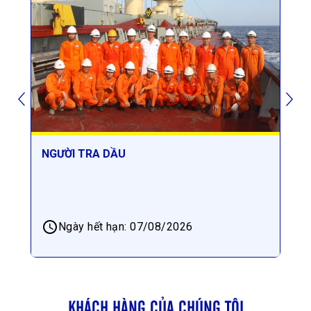
NGƯỜI TRA DẦU
NGƯ
Ngày hết hạn
:
07/08/2026
KHÁCH HÀNG CỦA CHÚNG TÔI